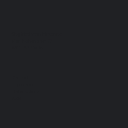
Siegfried vom Hintersee
Mgr. Nolensplein 77
5911 GG Venlo
Kontakt
Impressum
Datenschutz
AGB