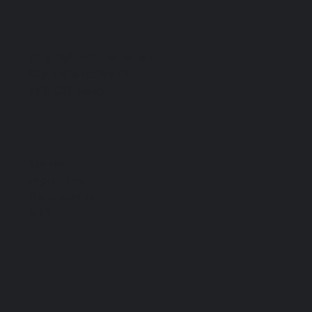
Siegfried vom Hintersee
Mgr. Nolensplein 77
5911 GG Venlo
Kontakt
Impressum
Datenschutz
AGB